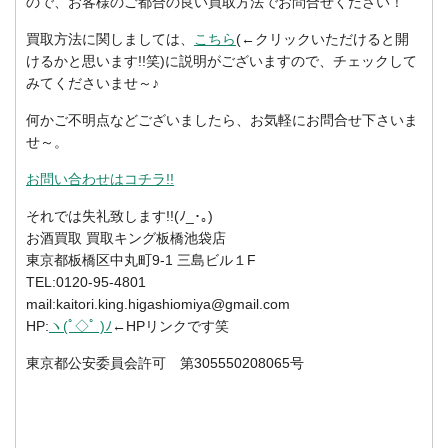
ので、お客様のご都合の良い買取方法でお問合せください！
買取方法に関しましては、
こちら
(←クリックいただけると開
けるかと思います!!笑)に説明がございますので、チェックして
みてくださいませ～♪
何かご不明点などございましたら、お気軽にお問合せ下さいま
せ～。
お問い合わせはコチラ!!
それでは失礼致します!!(ﾉ_･｡)
お酒買取 買取キング板橋池袋店
東京都板橋区中丸町9-1 三島ビル１F
TEL:0120-95-4801
mail:kaitori.king.higashiomiya@gmail.com
HP:
ヽ(ﾟ◇ﾟ )ﾉ
←HPリンクです笑
東京都公安委員会許可 第305550208065号