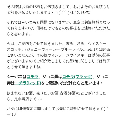
その際はお酒の銘柄をお伝頂きまして、おおよそのお見積もり
金額をお伝えいたしますよ～ヽ(ﾟ◇ﾟ )ﾉｵﾃﾞﾝﾜｲﾀｼﾏｽ
それでは～いつもと同様になりますが、査定は勿論無料となっ
ておりますので、価格だけでもとのお客様もご連絡いただけた
らと思います。
今回、ご案内をさせて頂きました、古酒、洋酒、ウィスキー、
スコッチ、(ジョニーウォーカー ブルーラベル….etc )とは関係
ございませんが、その他ヴィンテージウイスキーは以前の記事
がございますのでご紹介致しましてお品物に関しましては終了
とさせて頂きますね。
シーバスは
コチラ
、ジョニ黒は
コチラ(ブラック)
、ジョニ
赤は
コチラ(レッド)
をご確認いただけたらと思います♪
飲まれないお酒、売りたいお酒(古酒 洋酒)などございました
ら、是非当店まで～♪
お次にLINE査定に関しましてお先にご説明させて頂きます( ｀
ー´)ノ