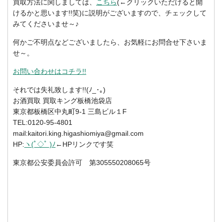
買取方法に関しましては、
こちら
(←クリックいただけると開
けるかと思います!!笑)に説明がございますので、チェックして
みてくださいませ～♪
何かご不明点などございましたら、お気軽にお問合せ下さいま
せ～。
お問い合わせはコチラ!!
それでは失礼致します!!(ﾉ_･｡)
お酒買取 買取キング板橋池袋店
東京都板橋区中丸町9-1 三島ビル１F
TEL:0120-95-4801
mail:kaitori.king.higashiomiya@gmail.com
HP:
ヽ(ﾟ◇ﾟ )ﾉ
←HPリンクです笑
東京都公安委員会許可 第305550208065号