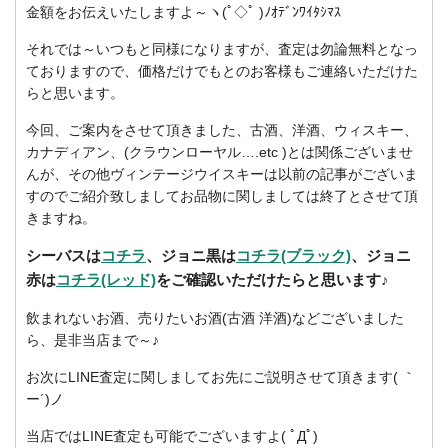
金額をお伝えいたしますよ～ヽ(ﾟ◇ﾟ )ﾉｵﾃﾞﾝﾜｲﾀｼﾏｽ
それでは～いつもと同様になりますが、査定は勿論無料となっ
ておりますので、価格だけでもとのお客様もご連絡いただけた
らと思います。
今回、ご案内をさせて頂きました、古酒、洋酒、ウィスキー、
カナディアン、(クラウンローヤル….etc )とは関係ございませ
んが、その他ヴィンテージウイスキーは以前の記事がございま
すのでご紹介致しましてお品物に関しましては終了とさせて頂
きますね。
シーバスは
コチラ
、ジョニ黒は
コチラ(ブラック)
、ジョニ
赤は
コチラ(レッド)
をご確認いただけたらと思います♪
飲まれないお酒、売りたいお酒(古酒 洋酒)などございました
ら、是非当店まで～♪
お次にLINE査定に関しましてお先にご説明させて頂きます( ｀
ー´)ノ
当店ではLINE査定も可能でございますよ( ﾟДﾟ)